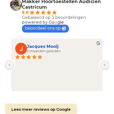
Makker Hoortoestellen Audicien
Castricum
5.0
Gebaseerd op 3 beoordelingen
powered by
G
o
o
g
l
e
beoordeel ons op
Jacques Mooij
2 maanden geleden
Lees meer reviews op Google