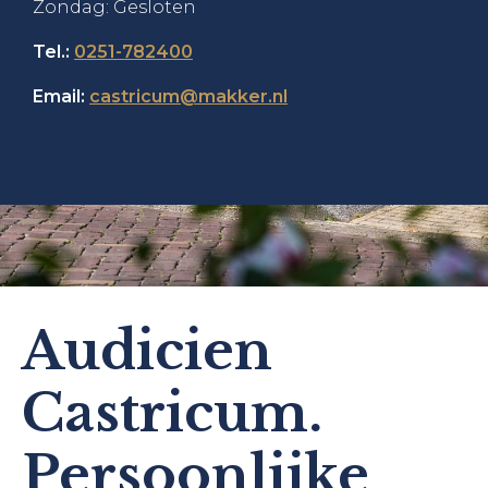
Zondag: Gesloten
Tel.:
0251-782400
Email:
castricum@makker.nl
Audicien
Castricum.
Persoonlijke