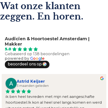
s
Wat onze klanten
*
zeggen. En horen.
Audicien & Hoortoestel Amsterdam |
Makker
5.0
Gebaseerd op 138 beoordelingen
powered by
G
o
o
g
l
e
beoordeel ons op
Astrid Keijser
3 maanden geleden
ik ben heel tevreden met mijn net aangeschafte 
hoortoestel.Ik kon al heel snel langs komen en werd 