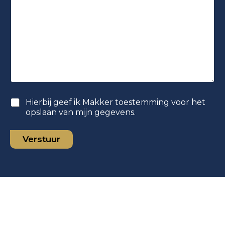
S
Hierbij geef ik Makker toestemming voor het
e
opslaan van mijn gegevens.
l
e
Verstuur
c
t
i
e
v
a
k
j
e