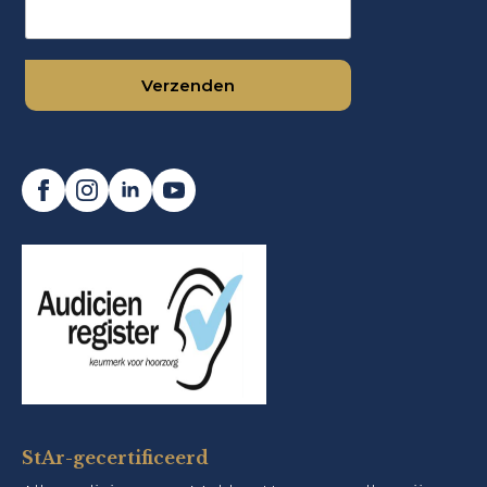
StAr-gecertificeerd