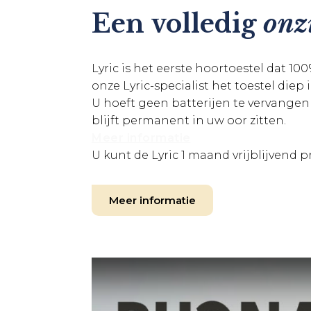
Een volledig
3751 DE Bunschoten-Spakenburg
onz
Meer info
Lyric is het eerste hoortoestel dat 10
Ermelo
onze Lyric-specialist het toestel diep
De Enk 1
U hoeft geen batterijen te vervangen 
3851 NV Ermelo
blijft permanent in uw oor zitten.
Meer info
Meer informatie
U kunt de Lyric 1 maand vrijblijvend
Hilversum
Kapittelweg 322a
1216 JP Hilversum
Meer informatie
Meer info
Hoofddorp (Open Q1 2027)
Concourslaan 53
2132 DJ Hoofddorp
Meer info