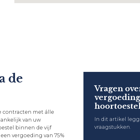
a de
Vragen ove
vergoeding
hoortoeste
 contracten met álle
In dit artikel leg
ankelijk van uw
vraagstukken.
estel binnen de vijf
n een vergoeding van 75%