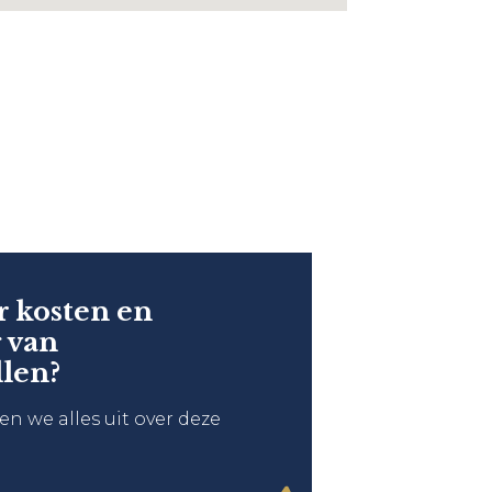
r kosten en
 van
llen?
gen we alles uit over deze