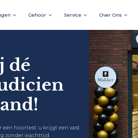
ngen
Gehoor
Service
Over Ons
j dé
audicien
and!
 een hoortest: u krijgt een vast
rg zonder wachttijd.