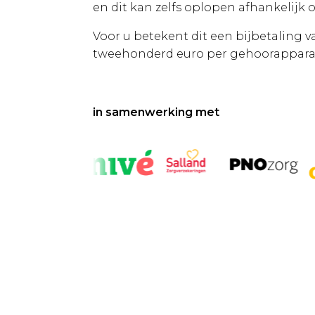
Deventer (Open Q4 2026)
en dit kan zelfs oplopen afhankelijk o
Broederenplein 2
Voor u betekent dit een bijbetaling 
7411 RL Deventer
tweehonderd euro per gehoorappara
Meer info
Doorn
Kampweg 3
in samenwerking met
3941 HC Doorn
Meer info
Ecoutez by Makker Baarn
Brinkstraat 22
3741 AN Baarn
Meer info
Ecoutez by Makker Bunschoten-
Spakenburg
Koningin Wilhelminastraat 32