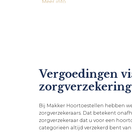
Meer info
Bilthoven
Julianalaan 49
3722 GE Bilthoven
Meer info
Castricum
Torenstraat 2D
1901 ED Castricum
Vergoedingen vi
Meer info
zorgverzekering
Den Haag (Open Q3 2026)
Frederik Hendriklaan 212
Bij Makker Hoortoestellen hebben we
2582 BL Den Haag
zorgverzekeraars. Dat betekent onafh
Meer info
zorgverzekeraar dat u voor een hoorto
categorieën altijd verzekerd bent va