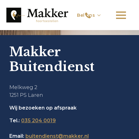
Bel ons
Makker
Buitendienst
Melkweg 2
1251 PS Laren
Wij bezoeken op afspraak
Tel.:
035 204 0019
Email:
buitendienst@makker.nl