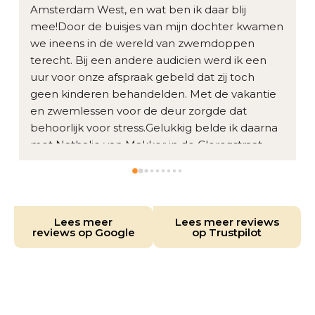
Amsterdam West, en wat ben ik daar blij 
mee!Door de buisjes van mijn dochter kwamen 
we ineens in de wereld van zwemdoppen 
terecht. Bij een andere audicien werd ik een 
uur voor onze afspraak gebeld dat zij toch 
geen kinderen behandelden. Met de vakantie 
en zwemlessen voor de deur zorgde dat 
behoorlijk voor stress.Gelukkig belde ik daarna 
met Nathalie van Makker in de Clercqstraat. 
Vanaf het eerste telefoongesprek stelde ze me 
meteen gerust: “Wij gaan dat regelen, dat 
beloof ik.” En die belofte is helemaal 
waargemaakt.We konden snel terecht. 
Lees meer
Lees meer reviews
Nathalie nam alle tijd voor mijn dochter, die het 
reviews op Google
op Trustpilot
best spannend vond, en stelde haar volledig op 
haar gemak. Nog vóór de afgesproken 
leverdatum waren de zwemdoppen al 
binnen.Echt een topservice! Een ontzettend 
vriendelijk en betrokken team dat met je 