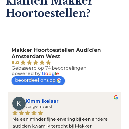
klanten Makker
Hoortoestellen?
Makker Hoortoestellen Audicien
Amsterdam West
5.0
Gebaseerd op 74 beoordelingen
powered by
G
o
o
g
l
e
beoordeel ons op
Kimm ikelaar
vorige maand
Na een minder fijne ervaring bij een andere 
audicien kwam ik terecht bij Makker 