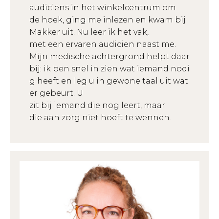
audiciens
in het
winkelcentrum
om
de
hoek
,
ging
me
inlezen
en
kwam
bij
Makker
uit
. Nu
lee
r
ik
het
vak
,
met
een
ervaren
audicien
naast
me.
Mijn
medische
achtergrond
helpt
daar
bij
:
ik
ben
snel
in
zien
wat
iemand
nodi
g
heeft
en
leg u in
gewone
taal
uit
wat
er
gebeurt
. U
zit
bij
iemand
die
nog
lee
rt
, maar
die
aan
zorg
niet
hoeft
te
wennen
.