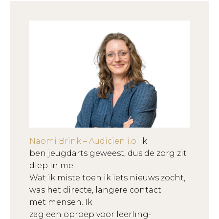
Naomi Brink – Audicien i.o.
Ik
ben
jeugdarts
geweest
,
dus
de
zorg
zit
diep
in me.
Wat
ik
miste
toen
ik
iets
nieuws
zocht
,
was het
directe
,
langere
contact
met
men
se
n
. Ik
zag
een
oproep
voor
lee
rling-