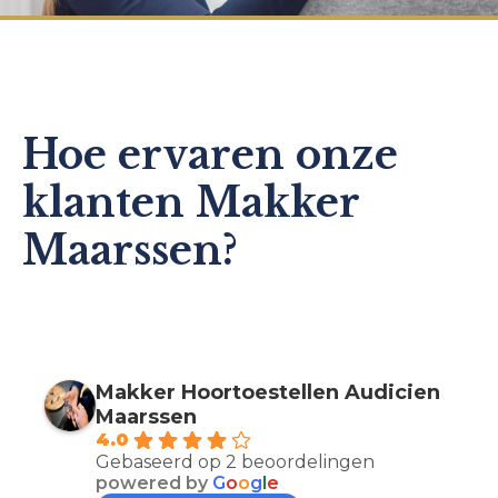
Hoe ervaren onze
klanten Makker
Maarssen?
Makker Hoortoestellen Audicien
Maarssen
4.0
Gebaseerd op 2 beoordelingen
powered by
G
o
o
g
l
e