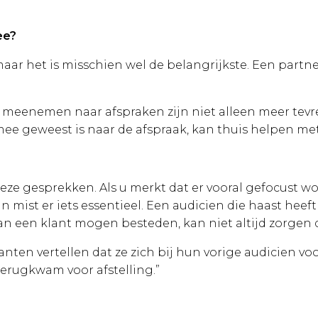
ee?
aar het is misschien wel de belangrijkste. Een partne
meenemen naar afspraken zijn niet alleen meer tevr
ee geweest is naar de afspraak, kan thuis helpen me
eze gesprekken. Als u merkt dat er vooral gefocust w
mist er iets essentieel. Een audicien die haast heeft 
n een klant mogen besteden, kan niet altijd zorgen dat
ten vertellen dat ze zich bij hun vorige audicien vo
terugkwam voor afstelling.”