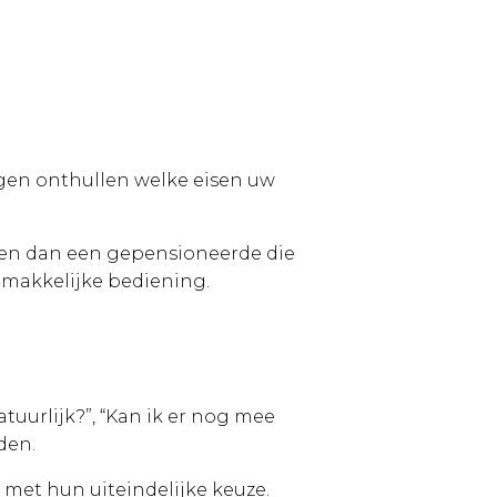
gen onthullen welke eisen uw
teiten dan een gepensioneerde die
n makkelijke bediening.
uurlijk?”, “Kan ik er nog mee
den.
met hun uiteindelijke keuze.