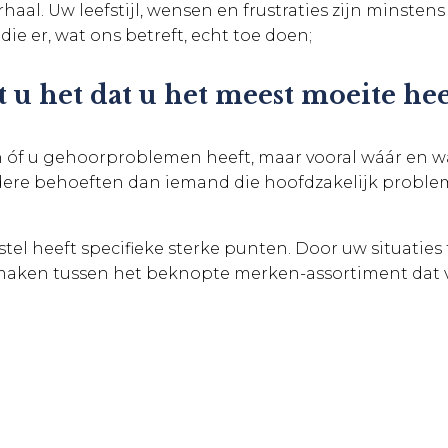
rhaal. Uw leefstijl, wensen en frustraties zijn minsten
 die er, wat ons betreft, echt toe doen;
t u het dat u het meest moeite he
en óf u gehoorproblemen heeft, maar vooral wáár en 
ndere behoeften dan iemand die hoofdzakelijk problem
stel heeft specifieke sterke punten. Door uw situaties
e maken tussen het beknopte merken-assortiment dat 