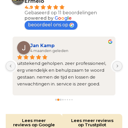
Ermelo
4.9
Gebaseerd op 11 beoordelingen
powered by
G
o
o
g
l
e
beoordeel ons op
Jan Kamp
4 maanden geleden
 
uitstekend geholpen. zeer professioneel, 
V
erg vriendelijk en behulpzaam te woord 
a
gestaan. nemen de tijd en lossen de 
h
verwachtingen in. service is zeer goed. 
h
n 
concreet: erg tevreden
e
.
g
n
Lees meer
Lees meer reviews
reviews op Google
op Trustpilot