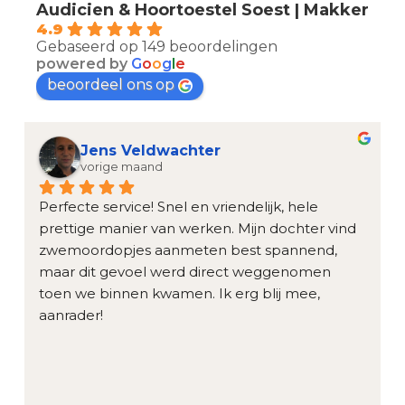
Audicien & Hoortoestel Soest | Makker
4.9
Gebaseerd op 149 beoordelingen
powered by
G
o
o
g
l
e
beoordeel ons op
Remco Hooft
vorige maand
Ik kon snel terecht bij Makker voor doppen 
voor onze zoon. Snel en eenvoudig geregeld 
met genoeg geduld tijdens het aanmeten. Nu 
kan hij weer lekker zwemmen. Dankjulliewel!