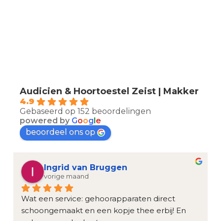
Audicien & Hoortoestel Zeist | Makker
4.9
Gebaseerd op 152 beoordelingen
powered by
G
o
o
g
l
e
beoordeel ons op
Ingrid van Bruggen
vorige maand
Wat een service: gehoorapparaten direct 
schoongemaakt en een kopje thee erbij! En 