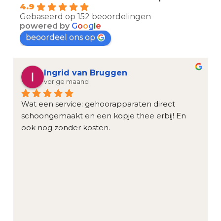
4.9
Gebaseerd op 152 beoordelingen
powered by
G
o
o
g
l
e
beoordeel ons op
Ingrid van Bruggen
vorige maand
Wat een service: gehoorapparaten direct 
schoongemaakt en een kopje thee erbij! En 
ook nog zonder kosten.