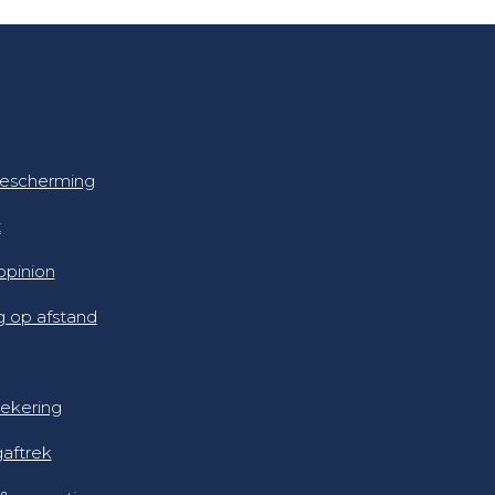
escherming
t
pinion
 op afstand
ekering
gaftrek