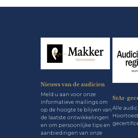
Nieuws van de audicien
Meld u aan voor onze
StAr-gece
informatieve mailings om
Alle audi
op de hoogte te blijven van
Hoortoeste
de laatste ontwikkelingen
gecertific
en om persoonlijke tips en
aanbiedingen van onze