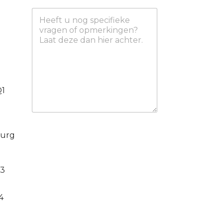
Q1
burg
Q3
4