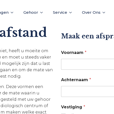
ngen
Gehoor
Service
Over Ons
afstand
Maak een afspr
niet, heeft u moeite om
Voornaam
*
e en moet u steeds vaker
mogelijk zijn dat u last
e gaan en om de mate van
est nodig.
Achternaam
*
den. Deze vormen een
r de mate waarin u
is gesteld met uw gehoor
diologisch centrum of
Vestiging
*
ram maken welke exact