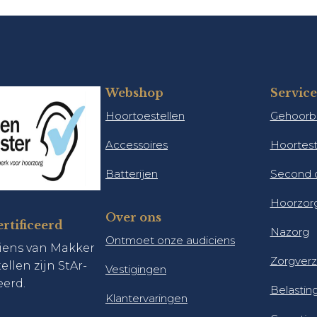
Webshop
Service
Hoortoestellen
Gehoorb
Accessoires
Hoortes
Batterijen
Second o
Hoorzorg
Over ons
rtificeerd
Nazorg
Ontmoet onze audiciens
ciens van Makker
Zorgverz
llen zijn StAr-
Vestigingen
eerd.
Belastin
Klantervaringen