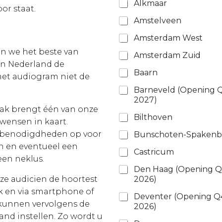
Alkmaar
or staat.
Amstelveen
Amsterdam West
n we het beste van
Amsterdam Zuid
 in Nederland de
Baarn
met audiogram niet de
Barneveld (Opening 
2027)
raak brengt één van onze
Bilthoven
wensen in kaart.
e benodigdheden op voor
Bunschoten-Spaken
n en eventueel een
Castricum
een neklus.
Den Haag (Opening 
2026)
ze audicien de hoortest
ak en via smartphone of
Deventer (Opening Q
 kunnen vervolgens de
2026)
and instellen. Zo wordt u